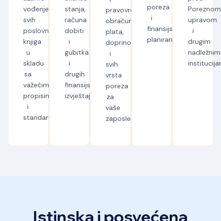
poreza
vođenje
stanja,
Porezno
pravovremeni
i
svih
računa
upravom
obračun
finansijskog
poslovnih
dobiti
i
plata,
planiranja.
knjiga
i
drugim
doprinosa
u
gubitka
nadležnim
i
skladu
i
institucij
svih
sa
drugih
vrsta
važećim
finansijskih
poreza
propisima
izvještaja.
za
i
vaše
standardima.
zaposlene.
Istinska i posvećena