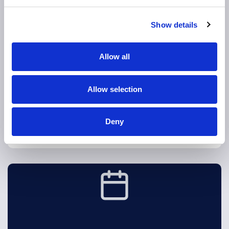
Show details
NEKATEGORISANO
19 Aug 2024
Allow all
Novi Pravilnik o zabrani pušenja u
FBiH
Allow selection
Pravilnik koji precizira uslove za posebne prostore za
pušenje, a predstavlja dio Zakona o kontroli i ograničenoj
upotrebi duhana, duhanskih
Deny
Pročitaj više