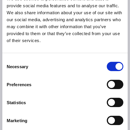
provide social media features and to analyse our traffic.
We also share information about your use of our site with
our social media, advertising and analytics partners who
may combine it with other information that you’ve
provided to them or that they’ve collected from your use
of their services.
Posljednje novosti
Consent
Necessary
Selection
Budite u toku s najnovijim izmjenama i vijestima iz svijeta
knjigovodstva.
Preferences
Statistics
Marketing