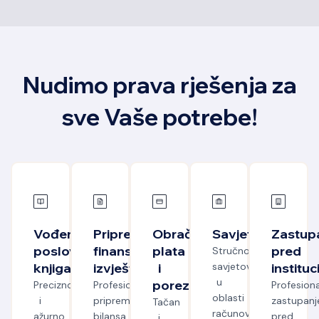
Nudimo prava rješenja za
sve Vaše potrebe!
Vođenje
Priprema
Obračun
Savjetovanje
Zastup
poslovnih
finansijskih
plata
pred
Stručno
knjiga
izvještaja
i
savjetovanje
institu
u
poreza
Precizno
Profesionalna
Profesion
oblasti
i
priprema
zastupanj
Tačan
računovodstva,
ažurno
bilansa
pred
i