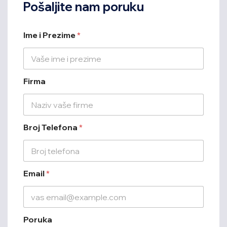
Pošaljite nam poruku
Ime i Prezime
*
I
Firma
m
e
*
i
Broj Telefona
*
Email
*
Poruka