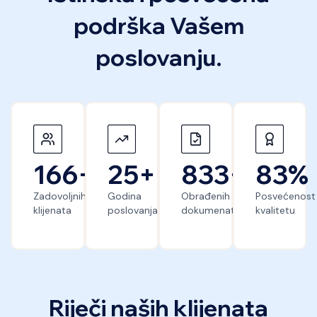
podrška Vašem
poslovanju.
200
+
30
+
1,000
+
100
Zadovoljnih
Godina
Obrađenih
Posvećenost
klijenata
poslovanja
dokumenata
kvalitetu
Riječi naših klijenata