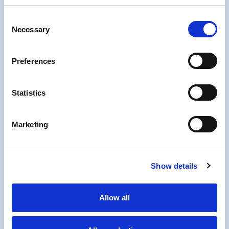
Consent
Necessary
Selection
Preferences
Statistics
Marketing
Show details
PDV
January 19, 2024
Povećan prag za ulazak u sistem
PDV-a
Allow all
Poštovani porezni obveznici, Želimo vas obavijestiti o
ključnim promjenama u vezi s porezom na dodanu
vrijednost koje je nedavno donio