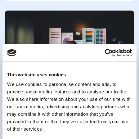
This website uses cookies
We use cookies to personalise content and ads, to
provide social media features and to analyse our traffic.
PDV
January 19, 2024
Freelanceri u Bosni i Hercegovini
We also share information about your use of our site with
our social media, advertising and analytics partners who
Freelanceri u Bosni i Hercegovini suočavaju se s izazovima
vezanim uz plaćanje poreza, a njihov položaj postao je
may combine it with other information that you’ve
predmet rasprave
provided to them or that they’ve collected from your use
of their services.
Pročitaj više