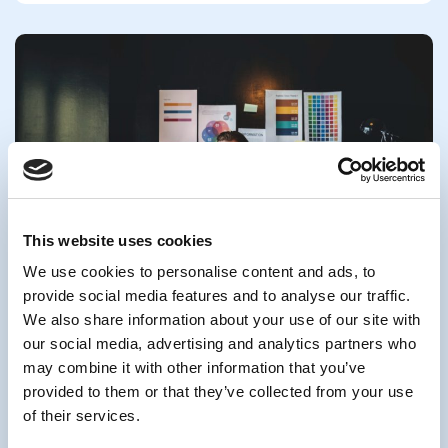
This website uses cookies
We use cookies to personalise content and ads, to
provide social media features and to analyse our traffic.
PDV
January 19, 2024
Freelanceri u Bosni i Hercegovini
We also share information about your use of our site with
our social media, advertising and analytics partners who
Freelanceri u Bosni i Hercegovini suočavaju se s izazovima
vezanim uz plaćanje poreza, a njihov položaj postao je
may combine it with other information that you’ve
predmet rasprave
provided to them or that they’ve collected from your use
of their services.
Pročitaj više