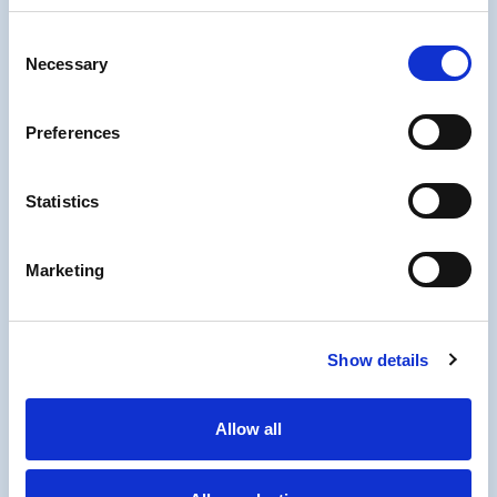
Consent
Necessary
Selection
Preferences
Statistics
Marketing
Show details
PDV
January 19, 2024
Povećan prag za ulazak u sistem
PDV-a
Allow all
Poštovani porezni obveznici, Želimo vas obavijestiti o
ključnim promjenama u vezi s porezom na dodanu
vrijednost koje je nedavno donio